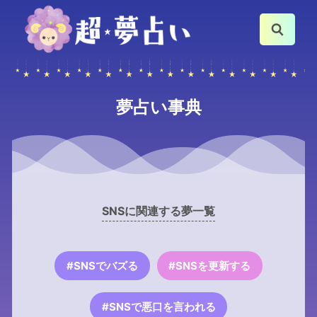
夢占い事典
SNSに関連する夢一覧
#SNSでバズる
#SNSを更新する
#SNSで悪口を言われる