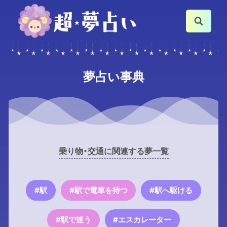
夢占い事典
乗り物・交通に関連する夢一覧
#駅
#駅で電車を待つ
#駅へ駆ける
#駅で迷う
#エスカレーター