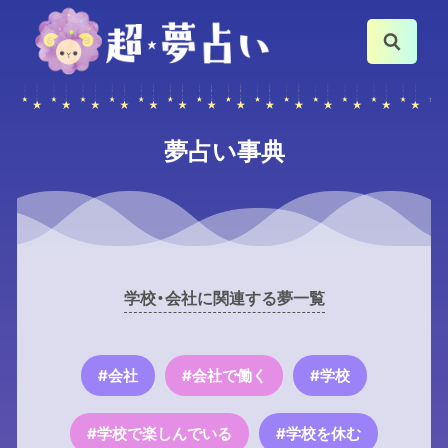
夢占い事典
学校・会社に関連する夢一覧
#会社
#会社で働く
#学校
#学校で楽しんでいる
#学校を休む