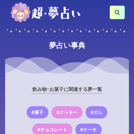
夢占い事典
飲み物・お菓子に関連する夢一覧
#菓子
#クッキー
#ガム
#チョコレート
#ケーキ