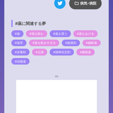
病気・病院
#薬に関連する夢
#薬
#薬を飲む
#薬を買う
#薬をあげる
#薬草
#薬を飲みすぎる
#鎮痛剤
#麻酔薬
#栄養剤
#点滴
#精神安定剤
#睡眠薬
#頭痛薬