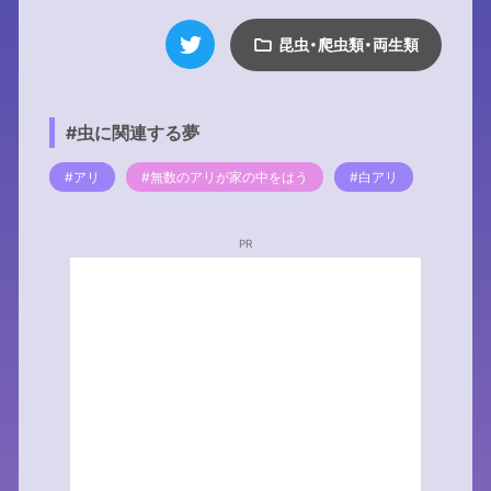
昆虫・爬虫類・両生類
#虫に関連する夢
#アリ
#無数のアリが家の中をはう
#白アリ